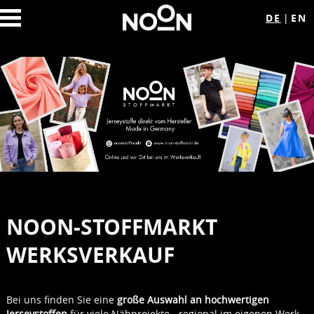
DE
EN
NOON-STOFFMARKT
WERKSVERKAUF
Bei uns finden Sie eine
große Auswahl an hochwertigen
Jerseystoffen
für viele Nähprojekte - regional im eigenen Werk